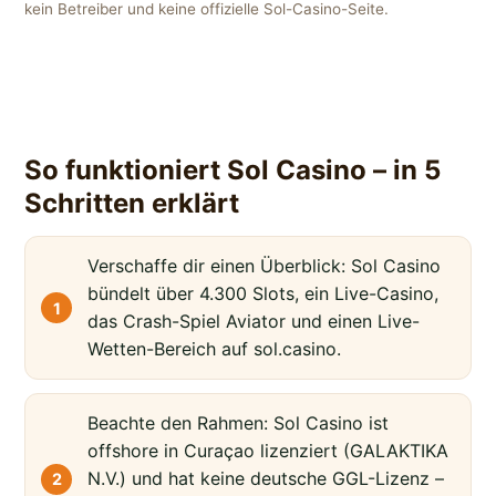
kein Betreiber und keine offizielle Sol-Casino-Seite.
So funktioniert Sol Casino – in 5
Schritten erklärt
Verschaffe dir einen Überblick: Sol Casino
bündelt über 4.300 Slots, ein Live-Casino,
das Crash-Spiel Aviator und einen Live-
Wetten-Bereich auf sol.casino.
Beachte den Rahmen: Sol Casino ist
offshore in Curaçao lizenziert (GALAKTIKA
N.V.) und hat keine deutsche GGL-Lizenz –