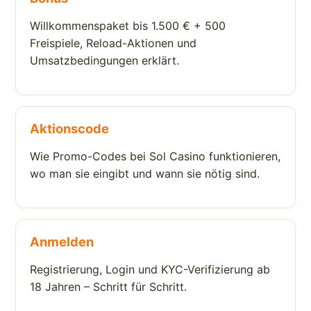
Willkommenspaket bis 1.500 € + 500
Freispiele, Reload-Aktionen und
Umsatzbedingungen erklärt.
Aktionscode
Wie Promo-Codes bei Sol Casino funktionieren,
wo man sie eingibt und wann sie nötig sind.
Anmelden
Registrierung, Login und KYC-Verifizierung ab
18 Jahren – Schritt für Schritt.