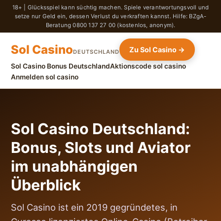
18+ | Glücksspiel kann süchtig machen. Spiele verantwortungsvoll und
setze nur Geld ein, dessen Verlust du verkraften kannst. Hilfe: BZgA-
Beratung 0800 137 27 00 (kostenlos, anonym).
Sol Casino
Zu Sol Casino →
DEUTSCHLAND
Sol Casino Bonus Deutschland
Aktionscode sol casino
Anmelden sol casino
Sol Casino Deutschland:
Bonus, Slots und Aviator
im unabhängigen
Überblick
Sol Casino ist ein 2019 gegründetes, in