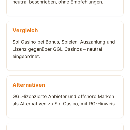
neutral beschrieben, ohne Empfehlungen.
Vergleich
Sol Casino bei Bonus, Spielen, Auszahlung und
Lizenz gegenüber GGL-Casinos – neutral
eingeordnet.
Alternativen
GGL-lizenzierte Anbieter und offshore Marken
als Alternativen zu Sol Casino, mit RG-Hinweis.