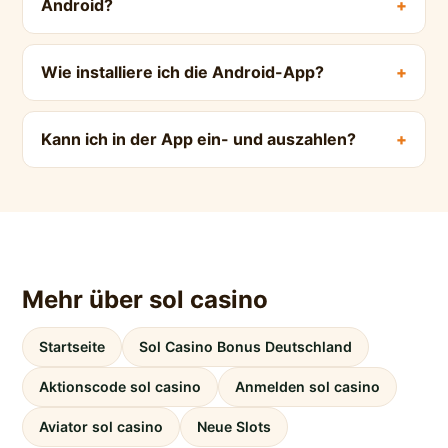
Android?
Wie installiere ich die Android-App?
Kann ich in der App ein- und auszahlen?
Mehr über sol casino
Startseite
Sol Casino Bonus Deutschland
Aktionscode sol casino
Anmelden sol casino
Aviator sol casino
Neue Slots