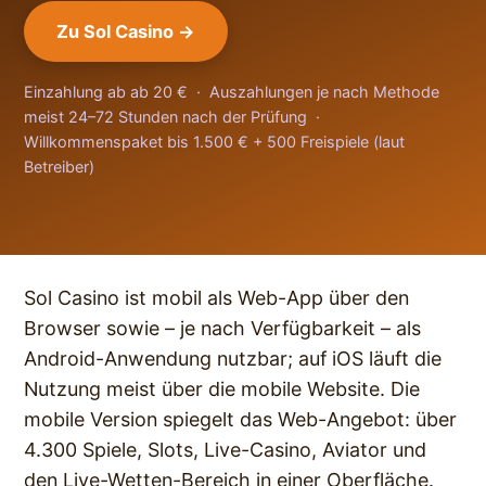
Zu Sol Casino →
Einzahlung ab ab 20 € · Auszahlungen je nach Methode
meist 24–72 Stunden nach der Prüfung ·
Willkommenspaket bis 1.500 € + 500 Freispiele (laut
Betreiber)
Sol Casino ist mobil als Web-App über den
Browser sowie – je nach Verfügbarkeit – als
Android-Anwendung nutzbar; auf iOS läuft die
Nutzung meist über die mobile Website. Die
mobile Version spiegelt das Web-Angebot: über
4.300 Spiele, Slots, Live-Casino, Aviator und
den Live-Wetten-Bereich in einer Oberfläche.