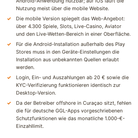
Android-Anwendung nutzbar; auf iOS läuft die
Nutzung meist über die mobile Website.
Die mobile Version spiegelt das Web-Angebot:
über 4.300 Spiele, Slots, Live-Casino, Aviator
und den Live-Wetten-Bereich in einer Oberfläche.
Für die Android-Installation außerhalb des Play
Stores muss in den Geräte-Einstellungen die
Installation aus unbekannten Quellen erlaubt
werden.
Login, Ein- und Auszahlungen ab 20 € sowie die
KYC-Verifizierung funktionieren identisch zur
Desktop-Version.
Da der Betreiber offshore in Curaçao sitzt, fehlen
die für deutsche GGL-Apps vorgeschriebenen
Schutzfunktionen wie das monatliche 1.000-€-
Einzahllimit.